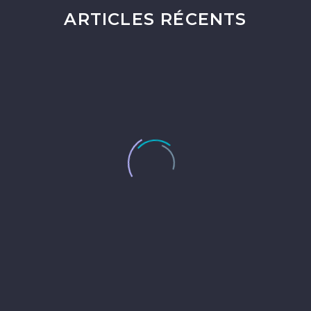
ARTICLES RÉCENTS
ALL
ACTIONS À FINANCER
DÉFINITION
ILS
PARLENT DE NOUS
MÉCÉNAT
POURQUOI
DONNER ?
Portfolio filters
All
Actions à financer
Définition
Ils parlent de nous
Mécénat
Pourquoi donner ?
Clear Filters