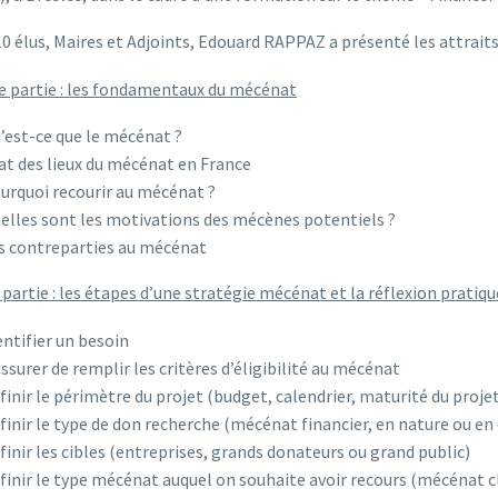
0 élus, Maires et Adjoints, Edouard RAPPAZ a présenté les attraits
 partie : les fondamentaux du mécénat
’est-ce que le mécénat ?
at des lieux du mécénat en France
urquoi recourir au mécénat ?
elles sont les motivations des mécènes potentiels ?
s contreparties au mécénat
partie : les étapes d’une stratégie mécénat et la réflexion pratique
entifier un besoin
assurer de remplir les critères d’éligibilité au mécénat
finir le périmètre du projet (budget, calendrier, maturité du proje
finir le type de don recherche (mécénat financier, en nature ou e
finir les cibles (entreprises, grands donateurs ou grand public)
finir le type mécénat auquel on souhaite avoir recours (mécénat cl