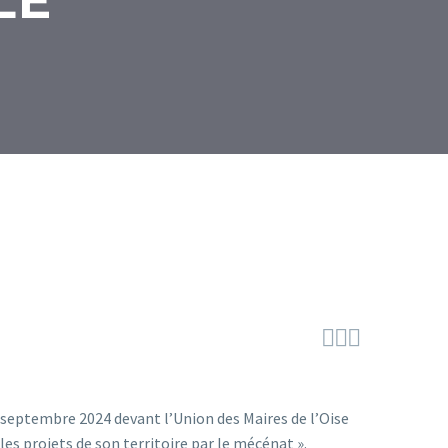
LE



 septembre 2024 devant l’Union des Maires de l’Oise
les projets de son territoire par le mécénat ».