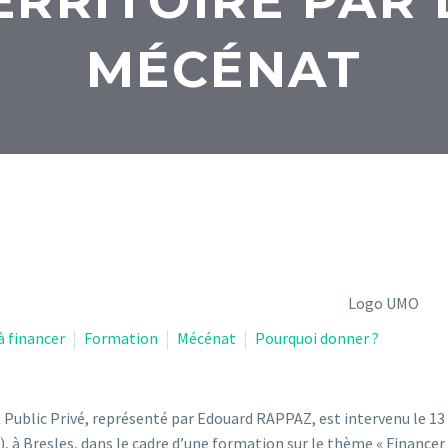
ERRITOIRE PAR 
MÉCÉNAT
à financer
Formation
Mécénat
Pourquoi donner ?
Public Privé, représenté par Edouard RAPPAZ, est intervenu le 13
, à Bresles, dans le cadre d’une formation sur le thème « Financer 