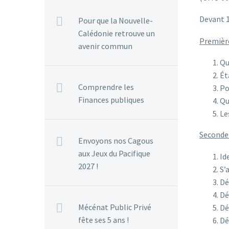
Devant 1
Pour que la Nouvelle-
Calédonie retrouve un
Première
avenir commun
Qu
Ét
Comprendre les
Po
Finances publiques
Qu
Le
Seconde 
Envoyons nos Cagous
aux Jeux du Pacifique
Id
2027 !
S’
Dé
Dé
Mécénat Public Privé
Dé
fête ses 5 ans !
Dé