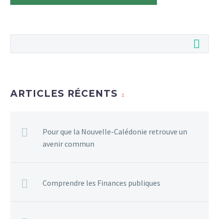
ARTICLES RÉCENTS
Pour que la Nouvelle-Calédonie retrouve un
avenir commun
Comprendre les Finances publiques