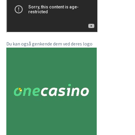
Du kan også genkende dem ved deres logo