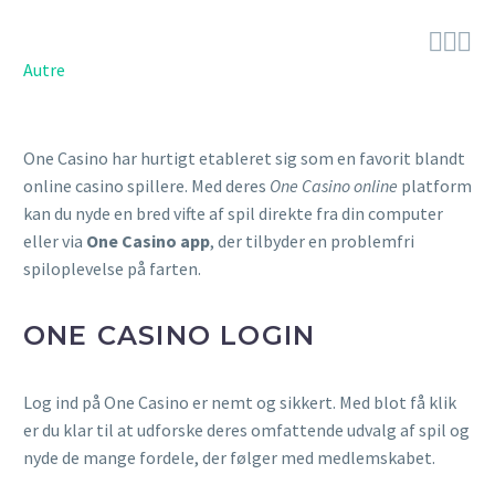



Autre
One Casino har hurtigt etableret sig som en favorit blandt
online casino spillere. Med deres
One Casino online
platform
kan du nyde en bred vifte af spil direkte fra din computer
eller via
One Casino app
, der tilbyder en problemfri
spiloplevelse på farten.
ONE CASINO LOGIN
Log ind på One Casino er nemt og sikkert. Med blot få klik
er du klar til at udforske deres omfattende udvalg af spil og
nyde de mange fordele, der følger med medlemskabet.