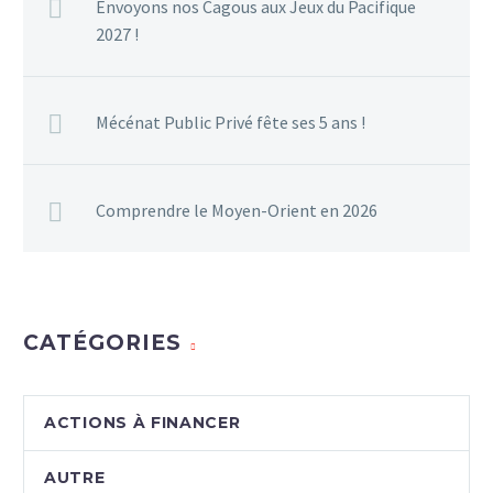
Envoyons nos Cagous aux Jeux du Pacifique
2027 !
Mécénat Public Privé fête ses 5 ans !
Comprendre le Moyen-Orient en 2026
CATÉGORIES
ACTIONS À FINANCER
AUTRE