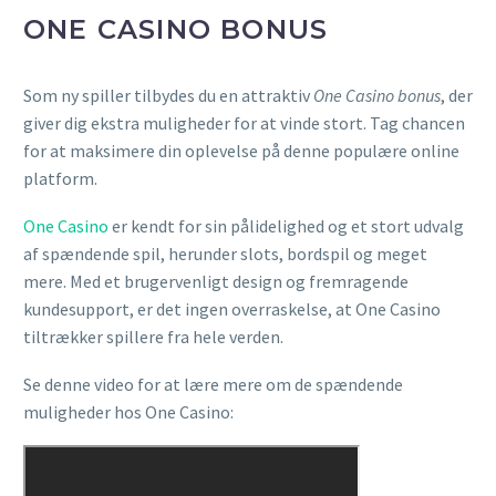
ONE CASINO BONUS
Som ny spiller tilbydes du en attraktiv
One Casino bonus
, der
giver dig ekstra muligheder for at vinde stort. Tag chancen
for at maksimere din oplevelse på denne populære online
platform.
One Casino
er kendt for sin pålidelighed og et stort udvalg
af spændende spil, herunder slots, bordspil og meget
mere. Med et brugervenligt design og fremragende
kundesupport, er det ingen overraskelse, at One Casino
tiltrækker spillere fra hele verden.
Se denne video for at lære mere om de spændende
muligheder hos One Casino: