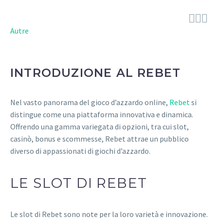



Autre
INTRODUZIONE AL REBET
Nel vasto panorama del gioco d’azzardo online,
Rebet
si
distingue come una piattaforma innovativa e dinamica.
Offrendo una gamma variegata di opzioni, tra cui slot,
casinò, bonus e scommesse, Rebet attrae un pubblico
diverso di appassionati di giochi d’azzardo.
LE SLOT DI REBET
Le slot di Rebet sono note per la loro varietà e innovazione.