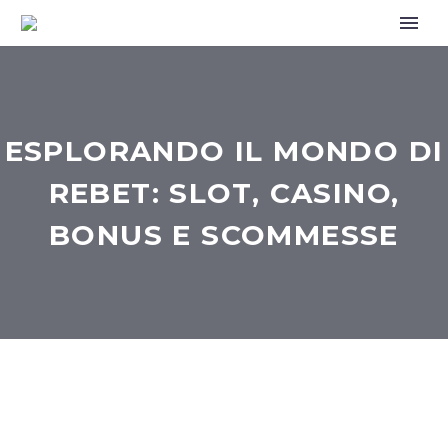
ESPLORANDO IL MONDO DI
REBET: SLOT, CASINO,
BONUS E SCOMMESSE