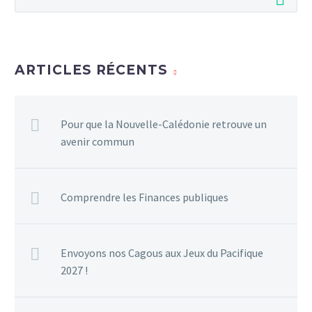
ARTICLES RÉCENTS
Pour que la Nouvelle-Calédonie retrouve un
avenir commun
Comprendre les Finances publiques
Envoyons nos Cagous aux Jeux du Pacifique
2027 !