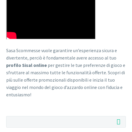
Sasa Scommesse vuole garantire un’esperienza sicura e
divertente, perciò è fondamentale avere accesso al tuo
profilo Sisal online
per gestire le tue preferenze di gioco e
sfruttare al massimo tutte le funzionalità offerte. Scopri di
più sulle offerte promozionali disponibili e inizia il tuo
viaggio nel mondo del gioco d’azzardo online con fiducia e
entusiasmo!