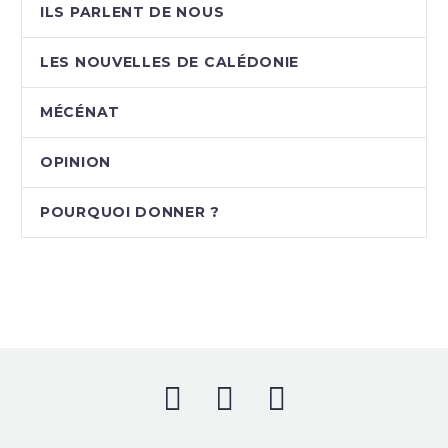
ILS PARLENT DE NOUS
LES NOUVELLES DE CALÉDONIE
MÉCÉNAT
OPINION
POURQUOI DONNER ?