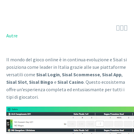



Autre
Il mondo del gioco online è in continua evoluzione e Sisal si
posiziona come leader in Italia grazie alle sue piattaforme
versatili come
Sisal Login
,
Sisal Scommesse
,
Sisal App
,
Sisal Slot
,
Sisal Bingo
e
Sisal Casino
. Questo ecosistema
offre un’esperienza completa ed entusiasmante per tutti i
tipi di giocatori.