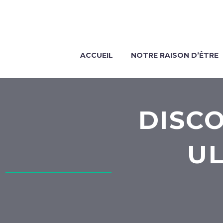
ACCUEIL
NOTRE RAISON D’ÊTRE
DISC
U