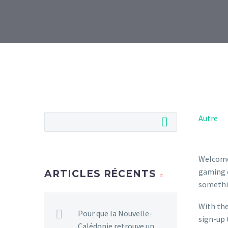
Autre
Welcome
gaming e
ARTICLES RÉCENTS
somethi
With th
Pour que la Nouvelle-
sign-up 
Calédonie retrouve un