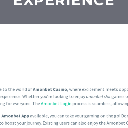
EXPERIENCE
 to the world of
Amonbet Casino
, where excitement meets oppo
xperience. Whether you’re looking to enjoy
amonbet slot
games or
ng for everyone. The
Amonbet Login
process is seamless, allowin
e
Amonbet App
available, you can take your gaming on the go! Don
to boost your journey. Existing users can also enjoy the
Amonbet C