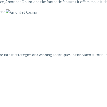
ce, Amonbet Online and the fantastic features it offers make it th
 the
e latest strategies and winning techniques in this video tutorial 