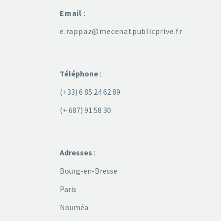
Email
:
e.rappaz@mecenatpublicprive.fr
Téléphone
:
(+33) 6 85 24 62 89
(+ 687) 91 58 30
Adresses
:
Bourg-en-Bresse
Paris
Nouméa